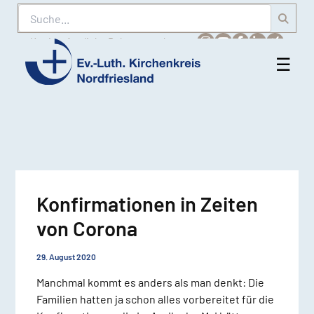
Suche
Karriere
Amtliche Bekanntmachungen
☰
Men
Ev.-
öff
Luth.
Kirchenkreis
Nordfriesland
Konfirmationen in Zeiten
von Corona
29. August 2020
Manchmal kommt es anders als man denkt: Die
Familien hatten ja schon alles vorbereitet für die