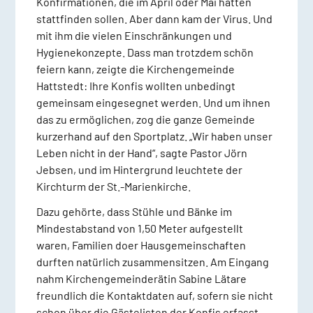
Konfirmationen, die im April oder Mai hätten
stattfinden sollen. Aber dann kam der Virus. Und
mit ihm die vielen Einschränkungen und
Hygienekonzepte. Dass man trotzdem schön
feiern kann, zeigte die Kirchengemeinde
Hattstedt: Ihre Konfis wollten unbedingt
gemeinsam eingesegnet werden. Und um ihnen
das zu ermöglichen, zog die ganze Gemeinde
kurzerhand auf den Sportplatz. „Wir haben unser
Leben nicht in der Hand“, sagte Pastor Jörn
Jebsen, und im Hintergrund leuchtete der
Kirchturm der St.-Marienkirche.
Dazu gehörte, dass Stühle und Bänke im
Mindestabstand von 1,50 Meter aufgestellt
waren, Familien doer Hausgemeinschaften
durften natürlich zusammensitzen. Am Eingang
nahm Kirchengemeinderätin Sabine Lätare
freundlich die Kontaktdaten auf, sofern sie nicht
schon über die Gästelisten der Konfis erfasst