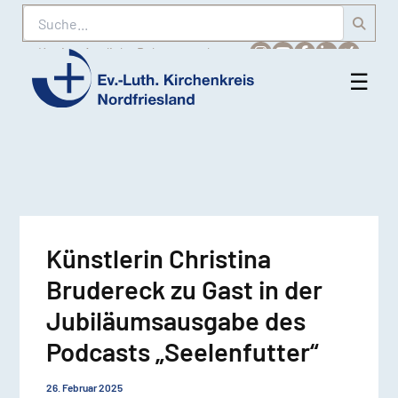
Suche
Karriere
Amtliche Bekanntmachungen
☰
Men
Ev.-
öff
Luth.
Kirchenkreis
Nordfriesland
Künstlerin Christina
Brudereck zu Gast in der
Jubiläumsausgabe des
Podcasts „Seelenfutter“
26. Februar 2025