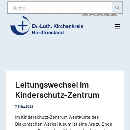
Suche
Karriere
Amtliche Bekanntmachungen
☰
Men
Ev.-
öff
Luth.
Kirchenkreis
Nordfriesland
Leitungswechsel im
Kinderschutz-Zentrum
7. März 2022
Im Kinderschutz-Zentrum Westküste des
Diakonischen Werks Husum ist eine Ära zu Ende