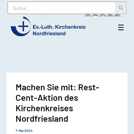
Suche
Karriere
Amtliche Bekanntmachungen
☰
Men
Ev.-
öff
Luth.
Kirchenkreis
Nordfriesland
Machen Sie mit: Rest-
Cent-Aktion des
Kirchenkreises
Nordfriesland
7. Mai 2024