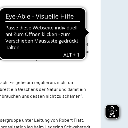
chwabstedt. Hubertus (656-727) war
 der Stirn begegnete, aus dem die Stimme
tzpatron.
t abgedruckte Gedicht vorlas. „Das ist des
r im Geschöpfe ehrt.“ Denn darum gehe es bei
sein Leben, sondern auch sein Verhältnis zur
 Konsum von Fleischprodukten und diesen
ach. Es gehe um regulieren, nicht um
ldbrett ein Geschenk der Natur und damit ein
 brauchen uns dessen nicht zu schämen“,
sergruppe unter Leitung von Robert Platt,
organisation lag beim Hegering Schwabstedt.