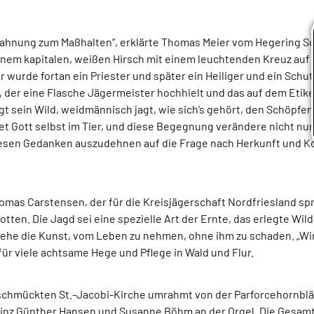
 Mahnung zum Maßhalten“, erklärte Thomas Meier vom Hegering S
 einem kapitalen, weißen Hirsch mit einem leuchtenden Kreuz auf
 wurde fortan ein Priester und später ein Heiliger und ein Schu
 der eine Flasche Jägermeister hochhielt und das auf dem Etiket
t sein Wild, weidmännisch jagt, wie sich’s gehört, den Schöpfe
Gott selbst im Tier, und diese Begegnung verändere nicht nur 
, diesen Gedanken auszudehnen auf die Frage nach Herkunft und
mas Carstensen, der für die Kreisjägerschaft Nordfriesland spr
otten. Die Jagd sei eine spezielle Art der Ernte, das erlegte Wi
he die Kunst, vom Leben zu nehmen, ohne ihm zu schaden. „Wir
für viele achtsame Hege und Pflege in Wald und Flur.
eschmückten St.-Jacobi-Kirche umrahmt von der Parforcehornblä
inz Günther Hansen und Susanne Böhm an der Orgel. Die Gesamt