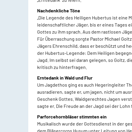
Nachdenkliche Töne
„Die Legende des Heiligen Hubertus ist eine
leidenschaftlicher Jäger, bis er eines Tages
Gottes zu ihm sprach. Aus dem rastlosen Jäger
Für Überraschung sorgte Pastor Michael Goltz,
Jägers Ehrenschild, dass er beschützt und heg
der Hubertus-Legende: Dem Heiligen begegnet 
Jagd. Im selbst sei daran gelegen, so Goltz
kritisch zu hinterfragen.
Erntedank in Wald und Flur
Um Jagdethos ging es auch Hegeringleiter Tho
ausradieren, sagte er, um jagen, nicht um ausr
Geschenk Gottes. Waidgerechtes Jagen verste
sagte er. Die Freude an der Jagd sei der Lohn 
Parforcehornbläser stimmten ein
Musikalisch wurde der Gottesdienst in der g
dem Bläsercorps Husum unter Leitung von He