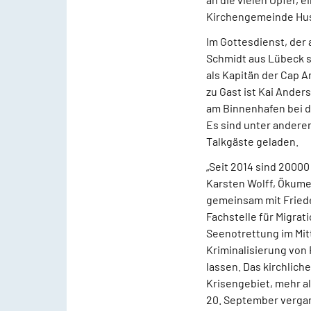
Kirchengemeinde Husu
Im Gottesdienst, der 
Schmidt aus Lübeck s
als Kapitän der Cap A
zu Gast ist Kai Ander
am Binnenhafen bei de
Es sind unter ander
Talkgäste geladen.
„Seit 2014 sind 2000
Karsten Wolff, Ökume
gemeinsam mit Fried
Fachstelle für Migrat
Seenotrettung im Mit
Kriminalisierung von
lassen. Das kirchlic
Krisengebiet, mehr a
20. September verga