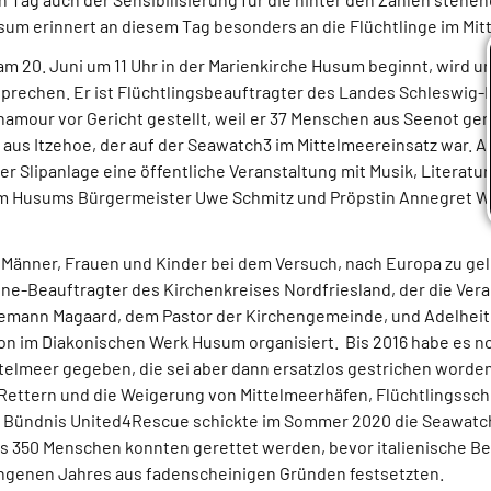
m erinnert an diesem Tag besonders an die Flüchtlinge im Mit
am 20. Juni um 11 Uhr in der Marienkirche Husum beginnt, wird 
prechen. Er ist Flüchtlingsbeauftragter des Landes Schleswig-
namour vor Gericht gestellt, weil er 37 Menschen aus Seenot ger
s aus Itzehoe, der auf der Seawatch3 im Mittelmeereinsatz war. 
r Slipanlage eine öffentliche Veranstaltung mit Musik, Literatur
em Husums Bürgermeister Uwe Schmitz und Pröpstin Annegret W
0 Männer, Frauen und Kinder bei dem Versuch, nach Europa zu gel
ne-Beauftragter des Kirchenkreises Nordfriesland, der die Ver
emann Magaard, dem Pastor der Kirchengemeinde, und Adelheit 
ion im Diakonischen Werk Husum organisiert. Bis 2016 habe es no
telmeer gegeben, die sei aber dann ersatzlos gestrichen worde
 Rettern und die Weigerung von Mittelmeerhäfen, Flüchtlingssch
he Bündnis United4Rescue schickte im Sommer 2020 die Seawatch
ls 350 Menschen konnten gerettet werden, bevor italienische B
ngenen Jahres aus fadenscheinigen Gründen festsetzten.