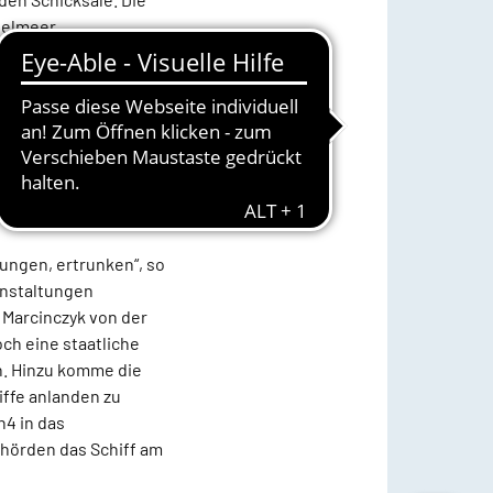
telmeer.
unter anderem Stefan
Holstein und wurde
ettet hatte. Ebenfalls
Anschließend findet
 und Interviews statt.
egner-Braun als
ungen, ertrunken“, so
anstaltungen
Marcinczyk von der
ch eine staatliche
n. Hinzu komme die
iffe anlanden zu
4 in das
ehörden das Schiff am