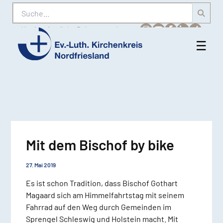
Suche
Karriere
Amtliche Bekanntmachungen
☰
Men
Ev.-
öff
Luth.
Kirchenkreis
Nordfriesland
Mit dem Bischof by bike
27. Mai 2019
Es ist schon Tradition, dass Bischof Gothart
Magaard sich am Himmelfahrtstag mit seinem
Fahrrad auf den Weg durch Gemeinden im
Sprengel Schleswig und Holstein macht. Mit