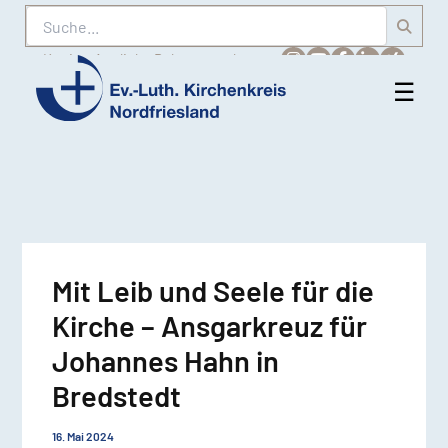
Suche
Karriere
Amtliche Bekanntmachungen
☰
Men
Ev.-
öff
Luth.
Kirchenkreis
Nordfriesland
Mit Leib und Seele für die
Kirche – Ansgarkreuz für
Johannes Hahn in
Bredstedt
16. Mai 2024