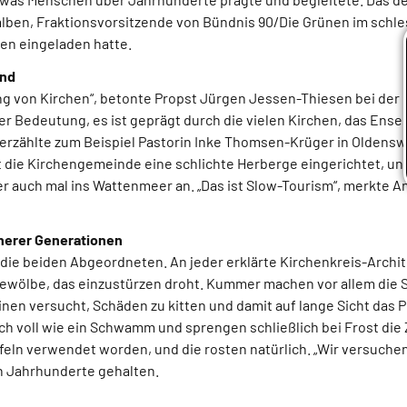
alben, Fraktionsvorsitzende von Bündnis 90/Die Grünen im schl
en eingeladen hatte.
end
ng von Kirchen“, betonte Propst Jürgen Jessen-Thiesen bei der 
 Bedeutung, es ist geprägt durch die vielen Kirchen, das Ensem
rzählte zum Beispiel Pastorin Inke Thomsen-Krüger in Oldenswor
 die Kirchengemeinde eine schlichte Herberge eingerichtet, und
r auch mal ins Wattenmeer an. „Das ist Slow-Tourism“, merkte An
herer Generationen
die beiden Abgeordneten. An jeder erklärte Kirchenkreis-Archit
n Gewölbe, das einzustürzen droht. Kummer machen vor allem die
nen versucht, Schäden zu kitten und damit auf lange Sicht das 
sich voll wie ein Schwamm und sprengen schließlich bei Frost d
feln verwendet worden, und die rosten natürlich. „Wir versuchen
n Jahrhunderte gehalten.