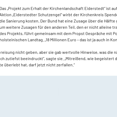
Das „Projekt zum Erhalt der Kirchenlandschaft Eiderstedt“ ist au
Aktion „Eiderstedter Schutzengel“ wirbt der Kirchenkreis Spende
die Sanierung kosten. Der Bund hat eine Zusage über die Hälfte
um weitere Zusagen für den anderen Teil, den er nicht alleine t
des Projekts, führt gemeinsam mit dem Propst Gespräche mit Pol
holsteinischen Landtag. „18 Millionen Euro – das ist ja auch in Ko
eisung nicht geben, aber sie gab wertvolle Hinweise, was die n
 zutiefst beeindruckt“, sagte sie. „Mitreißend, wie begeistert d
überlebt hat, darf jetzt nicht zerfallen.“