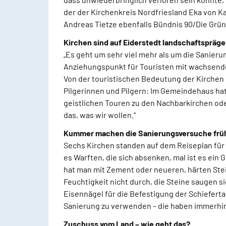
der der Kirchenkreis Nordfriesland Eka von K
Andreas Tietze ebenfalls Bündnis 90/Die Grün
Kirchen sind auf Eiderstedt landschaftspräg
„Es geht um sehr viel mehr als um die Sanieru
Anziehungspunkt für Touristen mit wachsender
Von der touristischen Bedeutung der Kirchen e
Pilgerinnen und Pilgern: Im Gemeindehaus hat
geistlichen Touren zu den Nachbarkirchen ode
das, was wir wollen.“
Kummer machen die Sanierungsversuche frü
Sechs Kirchen standen auf dem Reiseplan für 
es Warften, die sich absenken, mal ist es ei
hat man mit Zement oder neueren, härten Stei
Feuchtigkeit nicht durch, die Steine saugen 
Eisennägel für die Befestigung der Schieferta
Sanierung zu verwenden – die haben immerhi
Zuschuss vom Land – wie geht das?