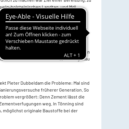
eswig-holsteinischen Landtag, und MdL
Begrüßung. „Eiderstedt ist ein
ble ist bundesweit einzigartig.“
t. Sie berichtete von ihrer Arbeit mit
 von Oldenswort aus bietet die Seelsorgerin
dreas Tietze nachdenklich an. „Das ist genau
ekt Pieter Dubbeldam die Probleme: Mal sind
 Sanierungsversuche früherer Generation. So
Problem vergrößert: Denn Zement lässt die
ie Zementverfugungen weg. In Tönning sind
, möglichst originale Baustoffe bei der