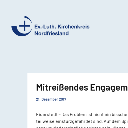
Ev.-
Luth.
Kirchenkreis
Nordfriesland
Mitreißendes Engageme
21. Dezember 2017
Eiderstedt – Das Problem ist nicht ein bissch
teilweise einsturzgefährdet sind. Auf dem Spie
dass unwiederbringlich verloren sein könnte,