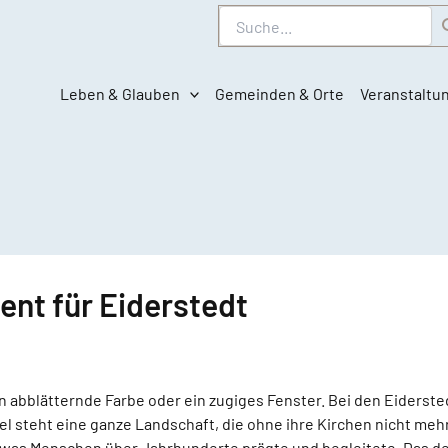
Suche
Leben & Glauben
Gemeinden & Orte
Veranstaltu
nt für Eiderstedt
en abblätternde Farbe oder ein zugiges Fenster. Bei den Eiderst
l steht eine ganze Landschaft, die ohne ihre Kirchen nicht mehr 
 was Menschen über Jahrhunderte prägte und begleitete. Das deu