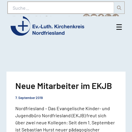
Suche
Karriere
Amtliche Bekanntmachungen
☰
Men
Ev.-
öff
Luth.
Kirchenkreis
Nordfriesland
Neue Mitarbeiter im EKJB
7. September 2019
Nordfriesland – Das Evangelische Kinder- und
Jugendbüro Nordfriesland (EKJB) freut sich
über zwei neue Kollegen: Seit dem 1. September
ist Sebastian Hurst neuer pädagogischer