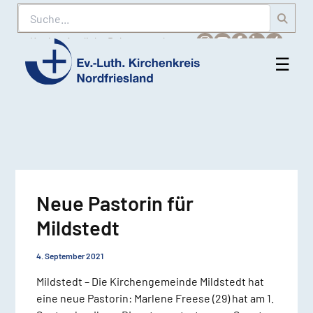
Suche
Karriere
Amtliche Bekanntmachungen
☰
Men
Ev.-
öff
Luth.
Kirchenkreis
Nordfriesland
Neue Pastorin für
Mildstedt
4. September 2021
Mildstedt – Die Kirchengemeinde Mildstedt hat
eine neue Pastorin: Marlene Freese (29) hat am 1.