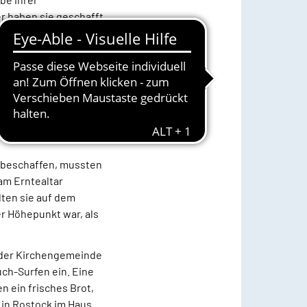
er haben sie geschafft
itarbeiterin des
„Was braucht man
tete. Jeder
-Hilfe-Set und etwas
swasser gefüllt – auf
u beschaffen, mussten
 am Erntealtar
lten sie auf dem
r Höhepunkt war, als
e der Kirchengemeinde
uch-Surfen ein. Eine
 ein frisches Brot,
 in Rostock im Haus