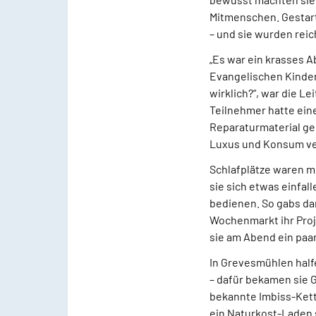
Mitmenschen. Gestarte
– und sie wurden rei
„Es war ein krasses A
Evangelischen Kinder
wirklich?“, war die Le
Teilnehmer hatte eine
Reparaturmaterial ged
Luxus und Konsum ve
Schlafplätze waren m
sie sich etwas einfal
bedienen. So gabs dan
Wochenmarkt ihr Proj
sie am Abend ein paa
In Grevesmühlen half
– dafür bekamen sie G
bekannte Imbiss-Kett
ein Naturkost-Laden s