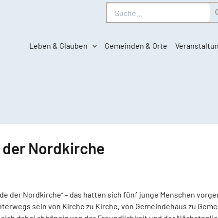
Suche
Leben & Glauben
Gemeinden & Orte
Veranstaltu
 der Nordkirche
nde der Nordkirche“ – das hatten sich fünf junge Menschen vor
unterwegs sein von Kirche zu Kirche, von Gemeindehaus zu Gem
sich dabei abhängig von der Freundlichkeit und der Nächstenlie