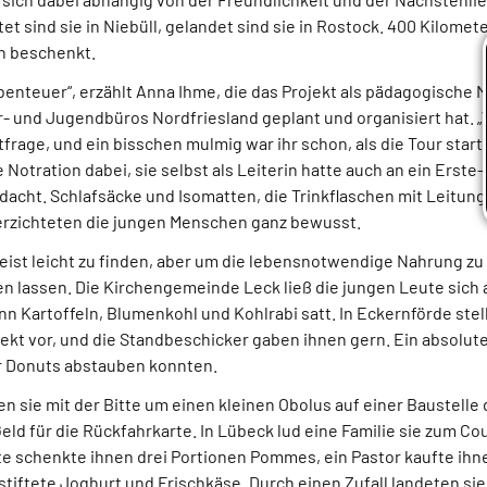
t sind sie in Niebüll, gelandet sind sie in Rostock. 400 Kilomet
ch beschenkt.
benteuer“, erzählt Anna Ihme, die das Projekt als pädagogische M
- und Jugendbüros Nordfriesland geplant und organisiert hat. 
itfrage, und ein bisschen mulmig war ihr schon, als die Tour star
 Notration dabei, sie selbst als Leiterin hatte auch an ein Erste
acht. Schlafsäcke und Isomatten, die Trinkflaschen mit Leitung
rzichteten die jungen Menschen ganz bewusst.
eist leicht zu finden, aber um die lebensnotwendige Nahrung z
len lassen. Die Kirchengemeinde Leck ließ die jungen Leute sich
n Kartoffeln, Blumenkohl und Kohlrabi satt. In Eckernförde stel
ekt vor, und die Standbeschicker gaben ihnen gern. Ein absolute
r Donuts abstauben konnten.
en sie mit der Bitte um einen kleinen Obolus auf einer Baustell
eld für die Rückfahrkarte. In Lübeck lud eine Familie sie zum Co
e schenkte ihnen drei Portionen Pommes, ein Pastor kaufte ihnen
tiftete Joghurt und Frischkäse. Durch einen Zufall landeten sie