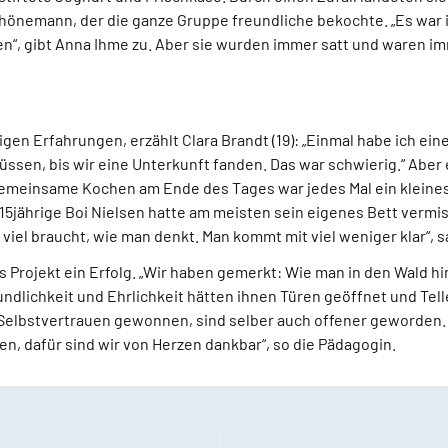
hönemann, der die ganze Gruppe freundliche bekochte. „Es war
n“, gibt Anna Ihme zu. Aber sie wurden immer satt und waren im
gen Erfahrungen, erzählt Clara Brandt (19): „Einmal habe ich ei
ssen, bis wir eine Unterkunft fanden. Das war schwierig.“ Aber
emeinsame Kochen am Ende des Tages war jedes Mal ein kleines 
 15jährige Boi Nielsen hatte am meisten sein eigenes Bett vermiss
 viel braucht, wie man denkt. Man kommt mit viel weniger klar“, s
 Projekt ein Erfolg. „Wir haben gemerkt: Wie man in den Wald hin
undlichkeit und Ehrlichkeit hätten ihnen Türen geöffnet und Telle
elbstvertrauen gewonnen, sind selber auch offener geworden. 
n, dafür sind wir von Herzen dankbar“, so die Pädagogin.