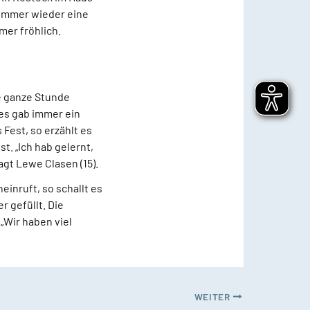
 immer wieder eine
mer fröhlich.
ne ganze Stunde
 es gab immer ein
Fest, so erzählt es
t. „Ich hab gelernt,
agt Lewe Clasen (15).
einruft, so schallt es
r gefüllt. Die
„Wir haben viel
WEITER