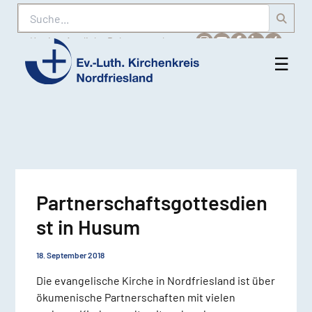
Suche
Karriere
Amtliche Bekanntmachungen
☰
Men
Ev.-
öff
Luth.
Kirchenkreis
Nordfriesland
Partnerschaftsgottesdien
st in Husum
18. September 2018
Die evangelische Kirche in Nordfriesland ist über
ökumenische Partnerschaften mit vielen