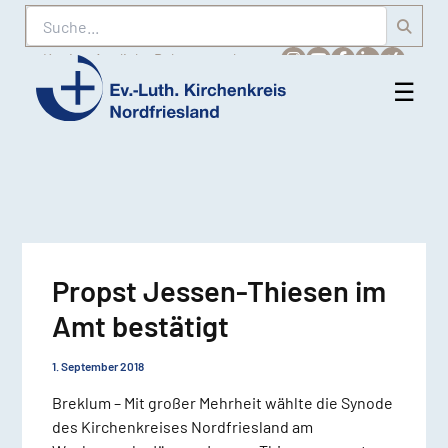
Suche
Karriere
Amtliche Bekanntmachungen
☰
Men
Ev.-
öff
Luth.
Kirchenkreis
Nordfriesland
Propst Jessen-Thiesen im
Amt bestätigt
1. September 2018
Breklum – Mit großer Mehrheit wählte die Synode
des Kirchenkreises Nordfriesland am