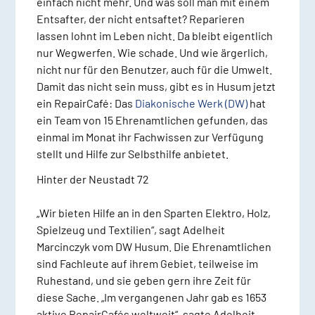
einfach nicht mehr. Und was soll man mit einem
Entsafter, der nicht entsaftet? Reparieren
lassen lohnt im Leben nicht. Da bleibt eigentlich
nur Wegwerfen. Wie schade. Und wie ärgerlich,
nicht nur für den Benutzer, auch für die Umwelt.
Damit das nicht sein muss, gibt es in Husum jetzt
ein RepairCafé: Das
Diakonische Werk (DW)
hat
ein Team von 15 Ehrenamtlichen gefunden, das
einmal im Monat ihr Fachwissen zur Verfügung
stellt und Hilfe zur Selbsthilfe anbietet.
Hinter der Neustadt 72
„Wir bieten Hilfe an in den Sparten Elektro, Holz,
Spielzeug und Textilien“, sagt Adelheit
Marcinczyk vom DW Husum. Die Ehrenamtlichen
sind Fachleute auf ihrem Gebiet, teilweise im
Ruhestand, und sie geben gern ihre Zeit für
diese Sache. „Im vergangenen Jahr gab es 1653
aktive RepairCafés weltweit“, sagte Adelheit