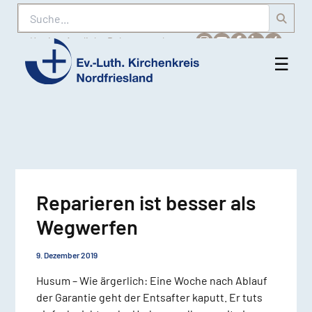
Suche
Karriere
Amtliche Bekanntmachungen
☰
Men
Ev.-
öff
Luth.
Kirchenkreis
Nordfriesland
Reparieren ist besser als
Wegwerfen
9. Dezember 2019
Husum – Wie ärgerlich: Eine Woche nach Ablauf
der Garantie geht der Entsafter kaputt. Er tuts