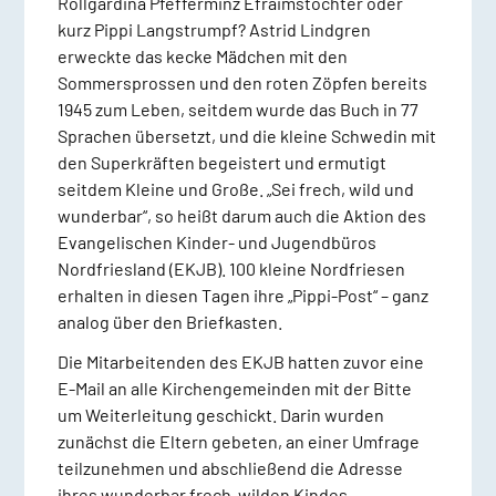
Rollgardina Pfefferminz Efraimstochter oder
kurz Pippi Langstrumpf? Astrid Lindgren
erweckte das kecke Mädchen mit den
Sommersprossen und den roten Zöpfen bereits
1945 zum Leben, seitdem wurde das Buch in 77
Sprachen übersetzt, und die kleine Schwedin mit
den Superkräften begeistert und ermutigt
seitdem Kleine und Große. „Sei frech, wild und
wunderbar“, so heißt darum auch die Aktion des
Evangelischen Kinder- und Jugendbüros
Nordfriesland (EKJB). 100 kleine Nordfriesen
erhalten in diesen Tagen ihre „Pippi-Post“ – ganz
analog über den Briefkasten.
Die Mitarbeitenden des EKJB hatten zuvor eine
E-Mail an alle Kirchengemeinden mit der Bitte
um Weiterleitung geschickt. Darin wurden
zunächst die Eltern gebeten, an einer Umfrage
teilzunehmen und abschließend die Adresse
ihres wunderbar frech-wilden Kindes