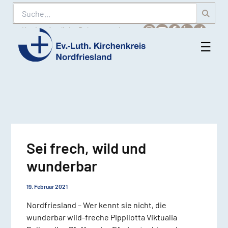
Suche
Karriere
Amtliche Bekanntmachungen
☰
Men
Ev.-
öff
Luth.
Kirchenkreis
Nordfriesland
Sei frech, wild und
wunderbar
19. Februar 2021
Nordfriesland – Wer kennt sie nicht, die
wunderbar wild-freche Pippilotta Viktualia