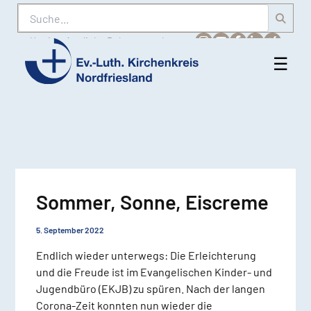
Suche
Karriere
Amtliche Bekanntmachungen
☰
Men
Ev.-
öff
Luth.
Kirchenkreis
Nordfriesland
Sommer, Sonne, Eiscreme
5. September 2022
Endlich wieder unterwegs: Die Erleichterung
und die Freude ist im Evangelischen Kinder- und
Jugendbüro (EKJB) zu spüren. Nach der langen
Corona-Zeit konnten nun wieder die