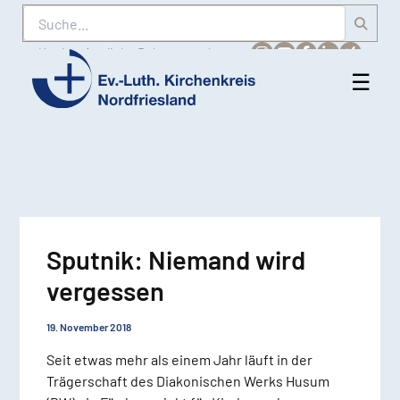
Suche
Karriere
Amtliche Bekanntmachungen
☰
Men
Ev.-
öff
Luth.
Kirchenkreis
Nordfriesland
Sputnik: Niemand wird
vergessen
19. November 2018
Seit etwas mehr als einem Jahr läuft in der
Trägerschaft des Diakonischen Werks Husum