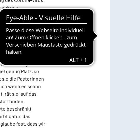
henkreis
bend (14.)
elegen,
fektionsketten zu
len wo es möglich und
el genug Platz, so
 sie die Pastorinnen
auch wenn es schon
 rät sie, auf das
tattfinden,
ste beschränkt
irbt dafür, das
glaube fest, dass wir