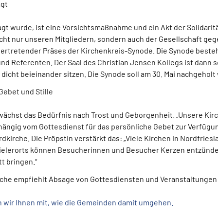
agt
gt wurde, ist eine Vorsichtsmaßnahme und ein Akt der Solidaritä
cht nur unseren Mitgliedern, sondern auch der Gesellschaft geg
vertretender Präses der Kirchenkreis-Synode. Die Synode besteht
d Referenten. Der Saal des Christian Jensen Kollegs ist dann sc
 dicht beieinander sitzen. Die Synode soll am 30. Mai nachgeholt
Gebet und Stille
 wächst das Bedürfnis nach Trost und Geborgenheit. „Unsere Kir
ngig vom Gottesdienst für das persönliche Gebet zur Verfügung“
kirche. Die Pröpstin verstärkt das: „Viele Kirchen in Nordfries
 „Vielerorts können Besucherinnen und Besucher Kerzen entzünd
tt bringen.“
irche empfiehlt Absage von Gottesdiensten und Veranstaltungen
en wir Ihnen mit, wie die Gemeinden damit umgehen.