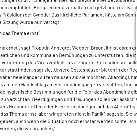
en empfohlen. Entsprechend verhalten sich jetzt auch der Kirc
s Präsidium der Synode: Das kirchliche Parlament hätte am Sonna
ie Sitzung wurde nun vertagt.
n das Thema ernst“
a ernst“, sagt Pröpstin Annegret Wegner-Braun. Ihr ist daran g
 staatlichen und kommunalen Bemühungen zu unterstützen, die In
Verbreitung des Virus zeitlich zu verzögern. Gottesdienste sol
ter stattfinden, sagt sie. „Unsere Gotteshäuser bieten in der Reg
äher beieinander sitzen müssen als sie möchten. Allerdings hat
, auf den Handschlag am Ein- und Ausgang zu verzichten. Und 
de hygienische Bestimmungen für die Feier des Abendmahls gibt,
 zu verzichten. Beerdigungen und Trauungen sollen verlässlich s
sen, Gruppentreffen oder Freizeiten dagegen auf das Allernötig
as Thema ernst, aber wir geraten nicht in Panik“, sagt sie. Sie w
geben, auch wenn die Situation noch ernster werden sollte. „Ich 
erden, die wir brauchen.“