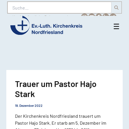
Suche
Karriere
Amtliche Bekanntmachungen
☰
Men
Ev.-
öff
Luth.
Kirchenkreis
Nordfriesland
Trauer um Pastor Hajo
Stark
19. Dezember 2022
Der Kirchenkreis Nordfriesland trauert um
Pastor Hajo Stark. Er starb am 5. Dezember im