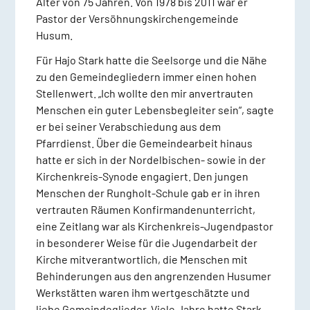
Alter von 75 Jahren. Von 1978 bis 2011 war er
Pastor der Versöhnungskirchengemeinde
Husum.
Für Hajo Stark hatte die Seelsorge und die Nähe
zu den Gemeindegliedern immer einen hohen
Stellenwert. „Ich wollte den mir anvertrauten
Menschen ein guter Lebensbegleiter sein“, sagte
er bei seiner Verabschiedung aus dem
Pfarrdienst. Über die Gemeindearbeit hinaus
hatte er sich in der Nordelbischen- sowie in der
Kirchenkreis-Synode engagiert. Den jungen
Menschen der Rungholt-Schule gab er in ihren
vertrauten Räumen Konfirmandenunterricht,
eine Zeitlang war als Kirchenkreis-Jugendpastor
in besonderer Weise für die Jugendarbeit der
Kirche mitverantwortlich, die Menschen mit
Behinderungen aus den angrenzenden Husumer
Werkstätten waren ihm wertgeschätzte und
liebe Gemeindeglieder. Viele Jahre hatte Stark