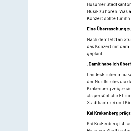
Husumer Stadtkantor
Musik zu hören. Was 
Konzert sollte für i
Eine Überraschung z
Nach dem letzten Stü
das Konzert mit dem 
geplant.
„Damit habe ich über
Landeskirchenmusikdi
der Nordkirche, die d
Krakenberg zeigte sic
als persönliche Ehru
Stadtkantorei und K
Kai Krakenberg präg
Kai Krakenberg ist se
Husumer Stadtkantor