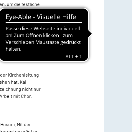
, um die festliche
lbst nicht: Das
ist, im Anschluss an
usst als Überraschung
der Kirchenleitung
ehen hat. Kai
szeichnung nicht nur
rbeit mit Chor,
n Husum. Mit der
Formaten prägt er