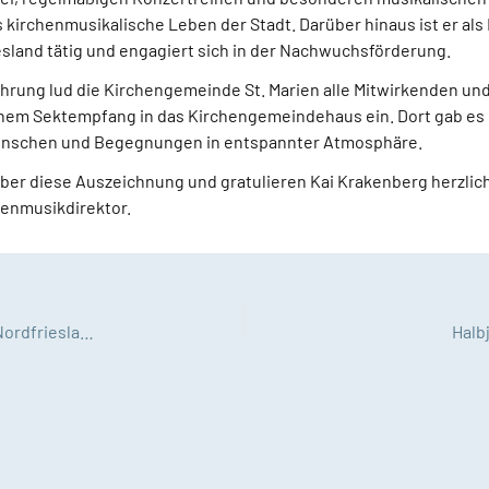
s kirchenmusikalische Leben der Stadt. Darüber hinaus ist er als
esland tätig und engagiert sich in der Nachwuchsförderung.
Ehrung lud die Kirchengemeinde St. Marien alle Mitwirkenden un
inem Sektempfang in das Kirchengemeindehaus ein. Dort gab es
nschen und Begegnungen in entspannter Atmosphäre.
über diese Auszeichnung und gratulieren Kai Krakenberg herzlich
enmusikdirektor.
NDR-Nordtour am 20. 12. durch den Kirchenkreis Nordfriesland
Halb