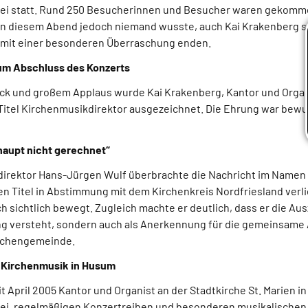
ei statt. Rund 250 Besucherinnen und Besucher waren gekommen
an diesem Abend jedoch niemand wusste, auch Kai Krakenberg se
hn mit einer besonderen Überraschung enden.
um Abschluss des Konzerts
ck und großem Applaus wurde Kai Krakenberg, Kantor und Organ
Titel Kirchenmusikdirektor ausgezeichnet. Die Ehrung war bew
haupt nicht gerechnet“
rektor Hans-Jürgen Wulf überbrachte die Nachricht im Namen 
en Titel in Abstimmung mit dem Kirchenkreis Nordfriesland verli
h sichtlich bewegt. Zugleich machte er deutlich, dass er die Au
ng versteht, sondern auch als Anerkennung für die gemeinsame A
irchengemeinde.
t Kirchenmusik in Husum
it April 2005 Kantor und Organist an der Stadtkirche St. Marien i
ei, regelmäßigen Konzertreihen und besonderen musikalischen 