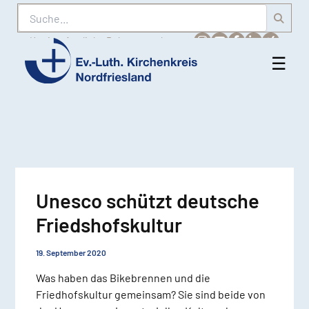
Suche
Karriere
Amtliche Bekanntmachungen
☰
Men
Ev.-
öff
Luth.
Kirchenkreis
Nordfriesland
Unesco schützt deutsche
Friedshofskultur
19. September 2020
Was haben das Bikebrennen und die
Friedhofskultur gemeinsam? Sie sind beide von