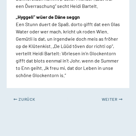
een Överraschung“ secht Heidi Bartelt.
„Hyggeli“ wüer de Däne seggn
Een Stunn duert de Spaß, dorto gifft dat een Glas
Water oder wer mach, kricht uk roden Wien.
Gemütli is dat, un irgendwie doch meis as fröher
op de Klütenkist. „De Lüüd töven dor richti op“,
vertellt Heidi Bartelt: Vörlesen in’n Glockentorn
gifft dat blots eenmal in’t Johr, wenn de Summer
to Enn geiht. „Ik freu mi, dat dor Leben in unse
schöne Glockentorn is.“
ZURÜCK
WEITER