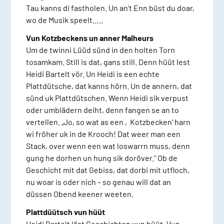
Tau kanns di fastholen. Un an’t Enn büst du doar,
wo de Musik speelt…..
Vun Kotzbeckens un anner Malheurs
Um de twinni Lüüd sünd in den holten Torn
tosamkam. Still is dat, gans still. Denn hüüt lest
Heidi Bartelt vör. Un Heidi is een echte
Plattdütsche, dat kanns hörn. Un de annern, dat
sünd uk Plattdütschen. Wenn Heidi sik verpust
oder umblädern deiht, denn fangen se an to
vertellen. „Jo, so wat as een ‚Kotzbecken‘ harn
wi fröher uk in de Krooch! Dat weer man een
Stack, over wenn een wat loswarrn muss, denn
gung he dorhen un hung sik doröver.“ Ob de
Geschicht mit dat Gebiss, dat dorbi mit utfloch,
nu woar is oder nich – so genau will dat an
düssen Obend keener weeten.
Plattdüütsch vun hüüt
Heidi Bartelt läst Geschichten vun hüüt. Vun