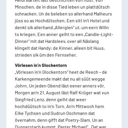
Minschen, de in disse Tied leben un plattdütsch
schnacken. Un de beleben so allerhand Malheurs
jüss so as Hochdütschen. Een sitt in’t Hotel und
denkt sik allerhand „Allergien“ ut, um eern Willn
to kriegen. Een anner geiht to een „Candle-Light-
Dinner“ mit dat Hardsleev, over all Näslang
klingelt dat Handy: de Kinner, alleen bit Huus,
strieden sik üm den Fernseher.
Vörlesen in’n Glockentorn
„Vörlesen in’n Glockentorn“ heet de Reech – de
Karkengemeende makt dat nu all süüt wegge
Johrn. Un jeden Obend läst eener anners vör.
Morgen an’n 21. August läst Ralf Krüger wat vun
Siegfried Lenz, denn geiht dat weer
hochdüütsch to in’n Torn. An’n Mittwoch hem
Elke Tychsen und Gudrun Oschmann dat
övernahm, denn gifft dat Poetry-Slam. Un an
Dunnerstach kummt „Paster Michael“. „Dat war