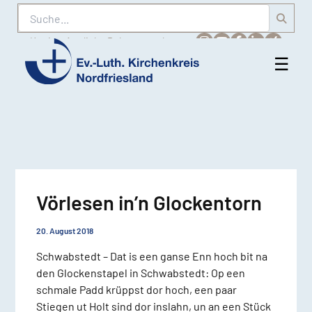
Suche
Karriere
Amtliche Bekanntmachungen
☰
Men
Ev.-
öff
Luth.
Kirchenkreis
Nordfriesland
Vörlesen in’n Glockentorn
20. August 2018
Schwabstedt – Dat is een ganse Enn hoch bit na
den Glockenstapel in Schwabstedt: Op een
schmale Padd krüppst dor hoch, een paar
Stiegen ut Holt sind dor inslahn, un an een Stück