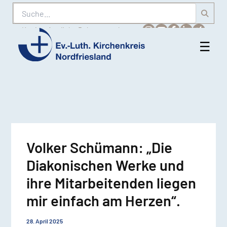
Suche
Karriere
Amtliche Bekanntmachungen
☰
Men
Ev.-
öff
Luth.
Kirchenkreis
Nordfriesland
Volker Schümann: „Die
Diakonischen Werke und
ihre Mitarbeitenden liegen
mir einfach am Herzen“.
28. April 2025