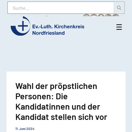
Suche
Karriere
Amtliche Bekanntmachungen
☰
Men
Ev.-
öff
Luth.
Kirchenkreis
Nordfriesland
Wahl der pröpstlichen
Personen: Die
Kandidatinnen und der
Kandidat stellen sich vor
11. Juni 2024