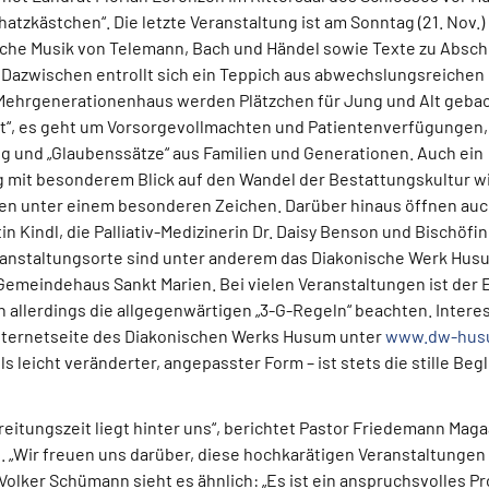
hatzkästchen“. Die letzte Veranstaltung ist am Sonntag (21. Nov.)
rche Musik von Telemann, Bach und Händel sowie Texte zu Absch
Dazwischen entrollt sich ein Teppich aus abwechslungsreichen
Mehrgenerationenhaus werden Plätzchen für Jung und Alt geba
t“, es geht um Vorsorgevollmachten und Patientenverfügungen
 und „Glaubenssätze“ aus Familien und Generationen. Auch ein
 mit besonderem Blick auf den Wandel der Bestattungskultur w
en unter einem besonderen Zeichen. Darüber hinaus öffnen au
n Kindl, die Palliativ-Medizinerin Dr. Daisy Benson und Bischöfin 
ranstaltungsorte sind unter anderem das Diakonische Werk Husum
emeindehaus Sankt Marien. Bei vielen Veranstaltungen ist der Ein
llerdings die allgegenwärtigen „3-G-Regeln“ beachten. Interes
Internetseite des Diakonischen Werks Husum unter
www.dw-husu
ls leicht veränderter, angepasster Form – ist stets die stille Beg
reitungszeit liegt hinter uns“, berichtet Pastor Friedemann Maga
 „Wir freuen uns darüber, diese hochkarätigen Veranstaltungen 
olker Schümann sieht es ähnlich: „Es ist ein anspruchsvolles 