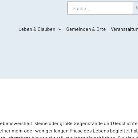
Suche
Leben & Glauben
Gemeinden & Orte
Veranstaltu
Lebensweisheit, kleine oder große Gegenstände und Geschichte
 einer mehr oder weniger langen Phase des Lebens begleitet ha
r Jahrzehnte hinweg aktuell und lebendig geblieben. Sie sind ko