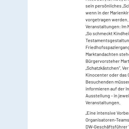
sein persönliches „Sc
wenn in der Marienki
vorgetragen werden. 
Veranstaltungen: Im 
„So schmeckt Kindhei
Testamentsgestaltung
Friedhofsspaziergang
Marktandachten steh
Bürgervorsteher Marti
„Schatzkästchen“. Ve
Kinocenter oder das G
Besuchenden müssen a
informieren auf der 
Ausstellung – in jewei
Veranstaltungen.
„Eine intensive Vorbe
Organisatoren-Teams.
DW-Geschäftsführer V