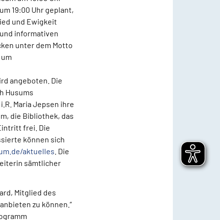
 um 19:00 Uhr geplant,
ied und Ewigkeit
 und informativen
cken unter dem Motto
, um
ird angeboten. Die
ch Husums
i.R. Maria Jepsen ihre
, die Bibliothek, das
tritt frei. Die
sierte können sich
m.de/aktuelles
. Die
leiterin sämtlicher
ard, Mitglied des
anbieten zu können.“
Programm