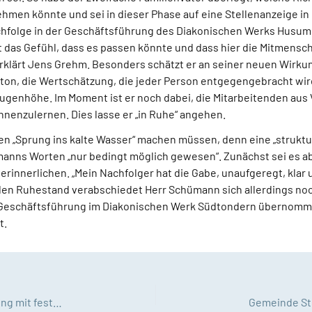
ehmen könnte und sei in dieser Phase auf eine Stellenanzeige in
chfolge in der Geschäftsführung des Diakonischen Werks Husum s
t das Gefühl, dass es passen könnte und dass hier die Mitmensch
erklärt Jens Grehm. Besonders schätzt er an seiner neuen Wirku
ton, die Wertschätzung, die jeder Person entgegengebracht wir
genhöhe. Im Moment ist er noch dabei, die Mitarbeitenden aus V
enzulernen. Dies lasse er „in Ruhe“ angehen.
n „Sprung ins kalte Wasser“ machen müssen, denn eine „struktu
manns Worten „nur bedingt möglich gewesen“. Zunächst sei es a
innerlichen. „Mein Nachfolger hat die Gabe, unaufgeregt, klar 
 den Ruhestand verabschiedet Herr Schümann sich allerdings noc
Geschäftsführung im Diakonischen Werk Südtondern übernommen
t.
Wiedereröffnung der St. Laurentius-Kirche in Kating mit festlichem Gottesdienst