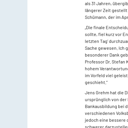
als 31 Jahren, überg
längerer Zeit gestell
Schümann, der im Apri
„Die finale Entschei
sollte, fiel kurz vor
letzten Tag‘ durchzua
Sache gewesen. Ich g
besonderer Dank gebü
Professor Dr. Stefan 
hohem Verantwortungs
im Vorfeld viel geleis
geschieht.“
Jens Grehm hat die D
ursprünglich von der 
Bankausbildung bei d
verschiedenen Volksba
jedoch eine bessere 
schwerer darzustelle