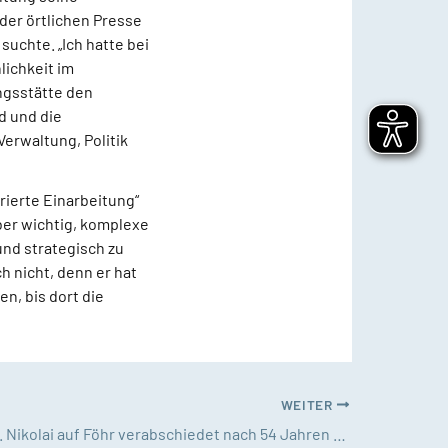
 der örtlichen Presse
uchte. „Ich hatte bei
lichkeit im
ngsstätte den
d und die
erwaltung, Politik
rierte Einarbeitung“
ber wichtig, komplexe
und strategisch zu
h nicht, denn er hat
, bis dort die
WEITER
Gemeinde St. Nikolai auf Föhr verabschiedet nach 54 Jahren ihren Organisten Martin Bruchwitz