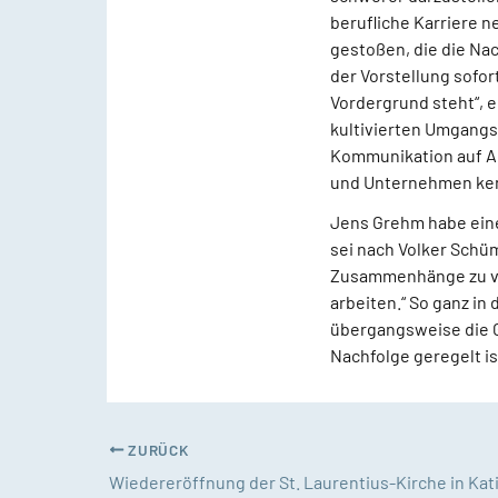
berufliche Karriere n
gestoßen, die die Na
der Vorstellung sofor
Vordergrund steht“, 
kultivierten Umgangs
Kommunikation auf Au
und Unternehmen kenn
Jens Grehm habe eine
sei nach Volker Schü
Zusammenhänge zu ver
arbeiten.“ So ganz in
übergangsweise die 
Nachfolge geregelt is
ZURÜCK