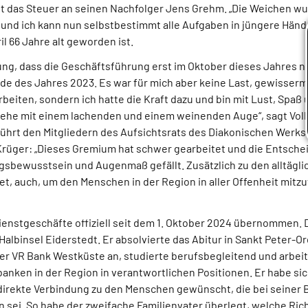
ibt das Steuer an seinen Nachfolger Jens Grehm. „Die Weichen w
t und ich kann nun selbstbestimmt alle Aufgaben in jüngere Händ
l 66 Jahre alt geworden ist.
dung, dass die Geschäftsführung erst im Oktober dieses Jahres 
 Ende des Jahres 2023. Es war für mich aber keine Last, gewisse
rbeiten, sondern ich hatte die Kraft dazu und bin mit Lust, Spaß
ehe mit einem lachenden und einem weinenden Auge“, sagt Vol
hrt den Mitgliedern des Aufsichtsrats des Diakonischen Werks 
Krüger: „Dieses Gremium hat schwer gearbeitet und die Entschei
bewusstsein und Augenmaß gefällt. Zusätzlich zu den alltägl
tet, auch, um den Menschen in der Region in aller Offenheit mitzu
ienstgeschäfte offiziell seit dem 1. Oktober 2024 übernommen.
Halbinsel Eiderstedt. Er absolvierte das Abitur in Sankt Peter-O
er VR Bank Westküste an, studierte berufsbegleitend und arbeit
nken in der Region in verantwortlichen Positionen. Er habe sic
direkte Verbindung zu den Menschen gewünscht, die bei seiner 
n sei. So habe der zweifache Familienvater überlegt, welche Ric