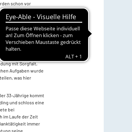
urden schon vor
e legen“, so
neu besetzt werden
rmaßen ‚bis zum
 und Freude bei der
ker Schümann. Ein
Husum, allen voran
dung mit Sorgfalt,
ichen Aufgaben wurde
teilen, was hier
 Der 33-Jährige kommt
rding und schloss eine
ete bei
h im Laufe der Zeit
Banktätigkeit immer
htung seine