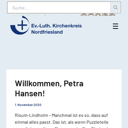
Suche
Karriere
Amtliche Bekanntmachungen
☰
Men
Ev.-
öff
Luth.
Kirchenkreis
Nordfriesland
Willkommen, Petra
Hansen!
1. November 2020
Risum-Lindholm – Manchmal ist es so, dass auf
einmal alles passt. Das ist, als wenn Puzzleteile