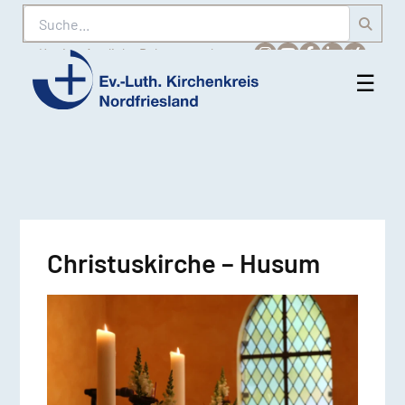
Suche
Karriere
Amtliche Bekanntmachungen
☰
Men
Ev.-
öff
Luth.
Kirchenkreis
Nordfriesland
Christuskirche – Husum