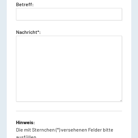
Betreff:
Nachricht*:
Dieses Feld ist nur ein Spamschutzfeld.
Hinweis:
Die mit Sternchen (*) versehenen Felder bitte
ausfüllen.