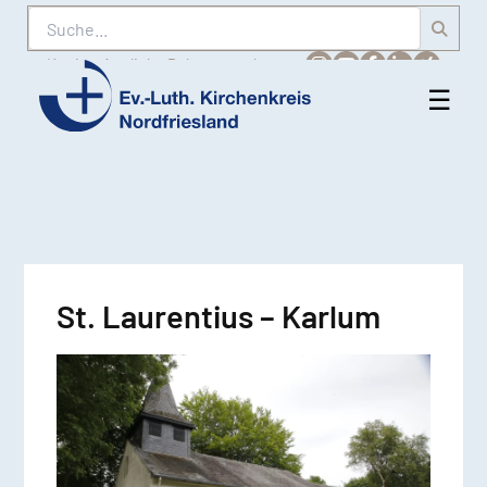
Suche
Karriere
Amtliche Bekanntmachungen
☰
Men
Ev.-
öff
Luth.
Kirchenkreis
Nordfriesland
St. Laurentius – Karlum