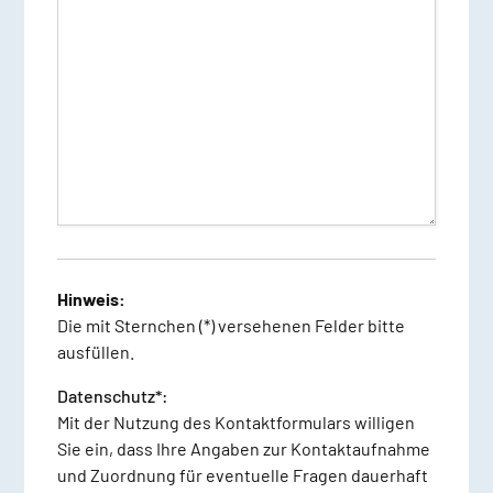
Dieses Feld ist nur ein Spamschutzfeld.
Hinweis:
Die mit Sternchen (*) versehenen Felder bitte
ausfüllen.
Datenschutz*:
Mit der Nutzung des Kontaktformulars willigen
Sie ein, dass Ihre Angaben zur Kontaktaufnahme
und Zuordnung für eventuelle Fragen dauerhaft