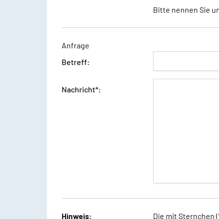
Bitte nennen Sie u
Anfrage
Betreff:
Nachricht*:
Dieses Feld ist nur ein Spamschutzfeld.
Hinweis:
Die mit Sternchen (