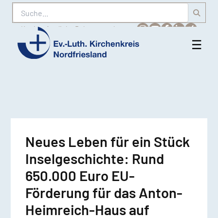
Suche
Karriere
Amtliche Bekanntmachungen
☰
Men
Ev.-
öff
Luth.
Kirchenkreis
Nordfriesland
Neues Leben für ein Stück
Inselgeschichte: Rund
650.000 Euro EU-
Förderung für das Anton-
Heimreich-Haus auf