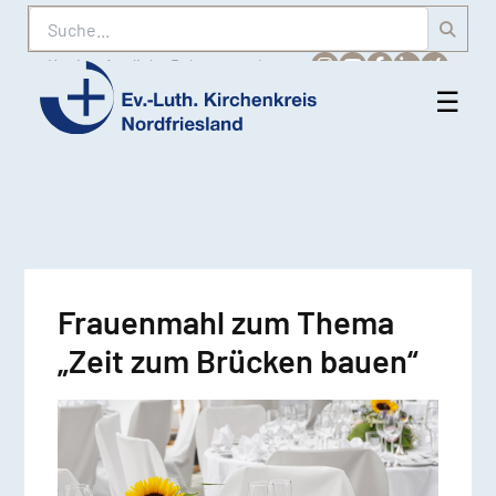
Suche
Karriere
Amtliche Bekanntmachungen
☰
Men
Ev.-
öff
Luth.
Kirchenkreis
Nordfriesland
Frauenmahl zum Thema
„Zeit zum Brücken bauen“