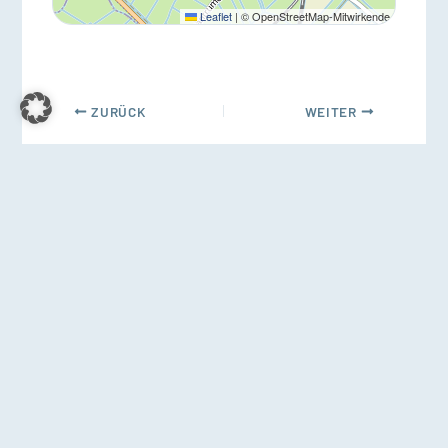
Leaflet
|
© OpenStreetMap-Mitwirkende
ZURÜCK
WEITER
Über uns:
Der Kirchenkreis Nordfriesland
Kontakt
Aktuelles