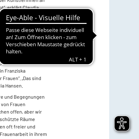
“, erklärt Claudia
santes Programm
em aktuellen
 stolz bin. Die
der Kreislandfrauen
ine Kooperation, in
o Claudia Hansen
in Franziska
 Frauen“. „Das sind
dia Hansen.
are und Begegnungen
n von Frauen
hen offen, aber wir
geschützte Räume
en oft freier und
Frauenarbeit in ihrem