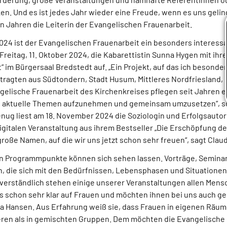
en. Und es ist jedes Jahr wieder eine Freude, wenn es uns gelingt
hn Jahren die Leiterin der Evangelischen Frauenarbeit.
2024 ist der Evangelischen Frauenarbeit ein besonders interes
 Freitag, 11. Oktober 2024, die Kabarettistin Sunna Hygen mit ihr
 im Bürgersaal Bredstedt auf. „Ein Projekt, auf das ich besonders
tragten aus Südtondern, Stadt Husum, Mittleres Nordfriesland, 
gelische Frauenarbeit des Kirchenkreises pflegen seit Jahren e
, aktuelle Themen aufzunehmen und gemeinsam umzusetzen“, s
enug liest am 18. November 2024 die Soziologin und Erfolgsautor
igitalen Veranstaltung aus ihrem Bestseller „Die Erschöpfung der
roße Namen, auf die wir uns jetzt schon sehr freuen“, sagt Clau
en Programmpunkte können sich sehen lassen. Vorträge, Semin
n, die sich mit den Bedürfnissen, Lebensphasen und Situatione
tverständlich stehen einige unserer Veranstaltungen allen Mensc
s schon sehr klar auf Frauen und möchten ihnen bei uns auch 
dia Hansen. Aus Erfahrung weiß sie, dass Frauen in eigenen Räum
ren als in gemischten Gruppen. Dem möchten die Evangelische 