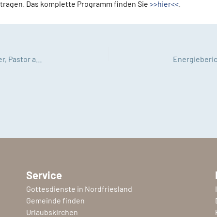
ragen. Das komplette Programm finden Sie
>>hier<<
.
Klimamanager Oke Dethlefsen und Matthias Krämer, Pastor auf Langeneß, auf dem Klimabarcamp in Hamburg
Service
Gottesdienste in Nordfriesland
Gemeinde finden
Urlaubskirchen