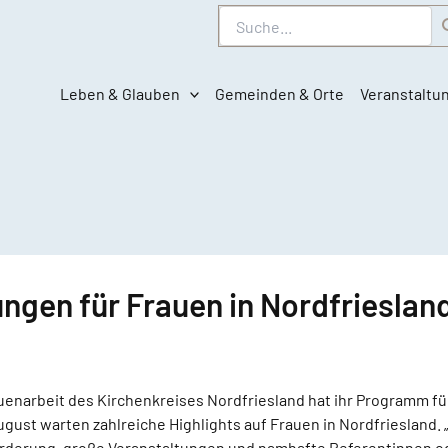
Suche
Leben & Glauben
Gemeinden & Orte
Veranstaltu
ngen für Frauen in Nordfrieslan
uenarbeit des Kirchenkreises Nordfriesland hat ihr Programm für
gust warten zahlreiche Highlights auf Frauen in Nordfriesland. „
rderung, große Veranstaltungen und namhafte Referentinnen o