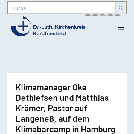
Suche
Karriere
Amtliche Bekanntmachungen
☰
Men
Ev.-
öff
Luth.
Kirchenkreis
Nordfriesland
Klimamanager Oke
Dethlefsen und Matthias
Krämer, Pastor auf
Langeneß, auf dem
Klimabarcamp in Hamburg