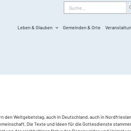
Suche
Leben & Glauben
Gemeinden & Orte
Veranstaltu
rn den Weltgebetstag, auch in Deutschland, auch in Nordfriesla
meinschaft. Die Texte und Ideen für die Gottesdienste stammen 
ägt von der reichhaltigen Natur des Regenwaldes und Heimat v