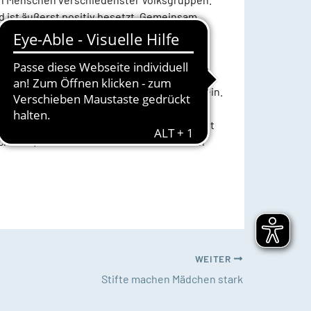
d ist äußerst positiv besetzt. Gemeinsam
er Schatz liegt. Die Gottesdienste stehen
it den Ressourcen der Erde sorgsam
Gemeinden zu vielfältigen Gottesdiensten ein.
in mit landestypischem Imbiss, Bildern und
Kirche am Ort statt. Die Gemeinde Bredstedt
che ein. Weitere Informationen finden sich
WEITER
Stifte machen Mädchen stark