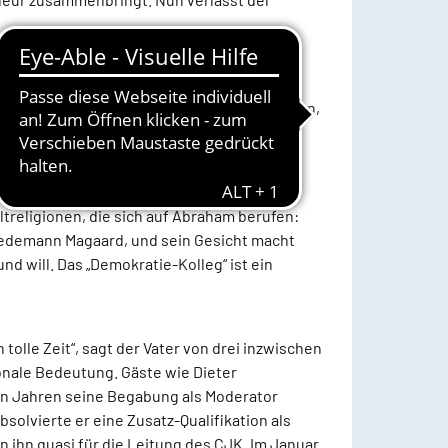
weise nicht kennt. „Ich würde es als
lexion in die Praxis gehen, ich möchte Ideen,
 ist, böte dafür gute Möglichkeiten.
rkstatt, bei der Experten miteinander an
ltreligionen, die sich auf Abraham berufen:
riedemann Magaard, und sein Gesicht macht
d will. Das „Demokratie-Kolleg“ ist ein
lle Zeit“, sagt der Vater von drei inzwischen
nale Bedeutung. Gäste wie Dieter
en Jahren seine Begabung als Moderator
solvierte er eine Zusatz-Qualifikation als
ihn quasi für die Leitung des CJK. Im Januar