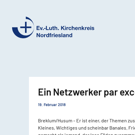
Ev.-
Luth.
Kirchenkreis
Nordfriesland
Ein Netzwerker par exc
19. Februar 2018
Breklum/Husum – Er ist einer, der Themen zu
Kleines, Wichtiges und scheinbar Banales. Fr
gemacht als jemand, der lose Fäden zusamme