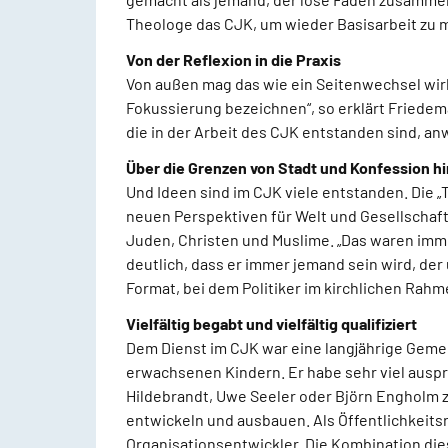
Theologe das CJK, um wieder Basisarbeit zu m
Von der Reflexion in die Praxis
Von außen mag das wie ein Seitenwechsel wirk
Fokussierung bezeichnen“, so erklärt Friedema
die in der Arbeit des CJK entstanden sind, an
Über die Grenzen von Stadt und Konfession h
Und Ideen sind im CJK viele entstanden. Die 
neuen Perspektiven für Welt und Gesellschaft a
Juden, Christen und Muslime. „Das waren imme
deutlich, dass er immer jemand sein wird, der
Format, bei dem Politiker im kirchlichen Rah
Vielfältig begabt und vielfältig qualifiziert
Dem Dienst im CJK war eine langjährige Gemei
erwachsenen Kindern. Er habe sehr viel ausp
Hildebrandt, Uwe Seeler oder Björn Engholm 
entwickeln und ausbauen. Als Öffentlichkeitsre
Organisationsentwickler. Die Kombination di