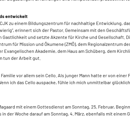
ds entwickelt
CJK zu einem Bildungszentrum für nachhaltige Entwicklung, das w
wierig“, erinnert sich der Pastor. Gemeinsam mit den Geschäftsf
 Gastlichkeit und setzte Akzente für Kirche und Gesellschaft.
ntrum für Mission und Ökumene (ZMÖ), dem Regionalzentrum des
der Evangelischen Akademie, dem Haus am Schüberg, dem Kirchli
 tun der Arbeit gut.
amilie vor allem sein Cello. Als junger Mann hatte er von einer P
Wenn ich das Cello auspacke, fühle ich mich unmittelbar glücklich“
gaard mit einem Gottesdienst am Sonntag, 25. Februar, Beginn i
n der Woche darauf am Sonntag, 4. März, ebenfalls mit einem Go