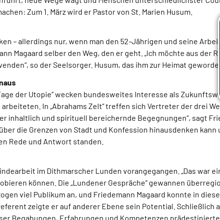
achen: Zum 1. März wird er Pastor von St. Marien Husum.
en – allerdings nur, wenn man den 52-Jährigen und seine Arbeits
nn Magaard selber den Weg, den er geht. „Ich möchte aus der Ref
wenden“, so der Seelsorger. Husum, das ihm zur Heimat geworden
inaus
„Tage der Utopie“ wecken bundesweites Interesse als Zukunftswe
rbeiteten. In „Abrahams Zelt“ treffen sich Vertreter der drei We
r inhaltlich und spirituell bereichernde Begegnungen“, sagt F
 über die Grenzen von Stadt und Konfession hinausdenken kann un
men Rede und Antwort standen.
ndearbeit im Dithmarscher Lunden vorangegangen. „Das war ein to
robieren können. Die „Lundener Gespräche“ gewannen überregio
zogen viel Publikum an, und Friedemann Magaard konnte in dies
ferent zeigte er auf anderer Ebene sein Potential. Schließlich ab
eser Begabungen, Erfahrungen und Kompetenzen prädestinierten 