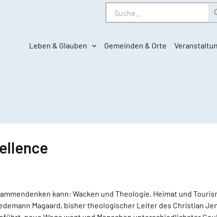
Suche
Leben & Glauben
Gemeinden & Orte
Veranstaltu
ellence
sammendenken kann: Wacken und Theologie, Heimat und Tourism
iedemann Magaard, bisher theologischer Leiter des Christian Je
nführt, neue Wege wagt und Menschen unterschiedlichster Coul