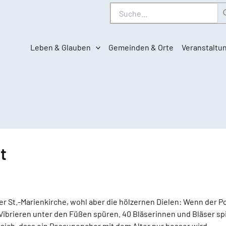
Suche
Leben & Glauben
Gemeinden & Orte
Veranstaltu
t
der St.-Marienkirche, wohl aber die hölzernen Dielen: Wenn der
ibrieren unter den Füßen spüren. 40 Bläserinnen und Bläser spie
sich, dass ein Posaunenchor mit dem Alter nur besser wird.