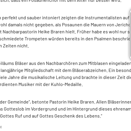
ch perfekt und sauber intoniert zeigten die Instrumentalisten au
ohl damals nicht gegeben, als Posaunen die Mauern von Jericho 
mit Nachbarpastorin Heike Braren hielt. Früher habe es wohl nu
chmiedete Trompeten würden bereits in den Psalmen beschrieb
n Zeiten nicht.
ubiläums Bläser aus den Nachbarchören zum Mitblasen eingelad
langjährige Mitgliedschaft mit dem Bläserabzeichen. Ein besond
viele Jahre die musikalische Leitung und brachte in dieser Zeit 
dienten Musiker mit der Kuhlo-Medaille.
 der Gemeinde“, betonte Pastorin Heike Braren. Allen Bläserinne
s Gotteslob im Vordergrund und im Hintergrund dieses ehrenamtl
f Gottes Ruf und auf Gottes Geschenk des Lebens.“
: