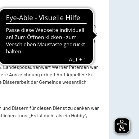
f Horn, Trompete, Posaune und Tuba ihr
zum Einsturz brachten, erklärte Pastor Jörn
r sogenannte Schofare gegeben, die bestanden
en, aber die Harmonik und Komplexität, die
en. Landesposaunenwart Werner Petersen war
ere Auszeichnung erhielt Rolf Appelles: Er
die Bläserarbeit der Gemeinde wesentlich
n und Bläsern für diesen Dienst zu danken war
ichen Tuns. „Es ist mehr als ein Hobby“,