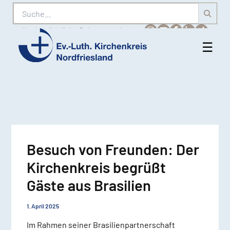
Suche
Karriere
Amtliche Bekanntmachungen
☰
Men
Ev.-
öff
Luth.
Kirchenkreis
Nordfriesland
Besuch von Freunden: Der
Kirchenkreis begrüßt
Gäste aus Brasilien
1. April 2025
Im Rahmen seiner Brasilienpartnerschaft