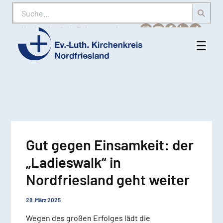
Suche
Karriere
Amtliche Bekanntmachungen
☰
Men
Ev.-
öff
Luth.
Kirchenkreis
Nordfriesland
Gut gegen Einsamkeit: der
„Ladieswalk“ in
Nordfriesland geht weiter
28. März 2025
Wegen des großen Erfolges lädt die