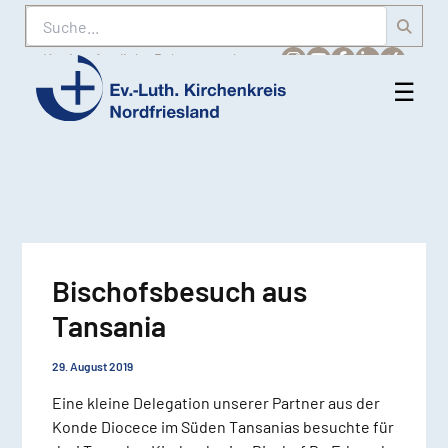
Suche
Karriere
Amtliche Bekanntmachungen
☰
Men
Ev.-
öff
Luth.
Kirchenkreis
Nordfriesland
Bischofsbesuch aus
Tansania
29. August 2019
Eine kleine Delegation unserer Partner aus der
Konde Diocece im Süden Tansanias besuchte für