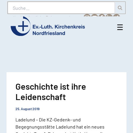
Suche
Karriere
Amtliche Bekanntmachungen
☰
Men
Ev.-
öff
Luth.
Kirchenkreis
Nordfriesland
Geschichte ist ihre
Leidenschaft
25. August 2019
Ladelund – Die KZ-Gedenk- und
Begegnungsstätte Ladelund hat ein neues