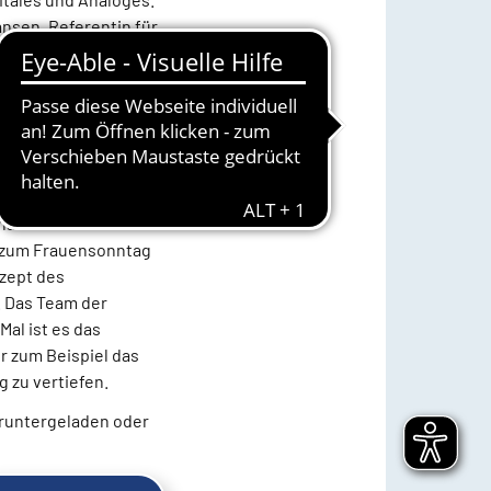
ansen, Referentin für
lvertretende
nen im Ratssaal der
Wales und Nordirland.
, wenn möglich, am 3.
ationen in der Natur,
are laden zu
d zum Frauensonntag
nzept des
. Das Team der
al ist es das
r zum Beispiel das
 zu vertiefen.
eruntergeladen oder