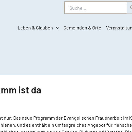
Suche
Leben & Glauben
Gemeinden & Orte
Veranstaltu
amm ist da
cht nur: Das neue Programm der Evangelischen Frauenarbeit im K
schienen, und es enthält ein umfangreiches Angebot für Mensche
nkliches, Verantwortung und Genuss, Bildung und Vorträge. Dig