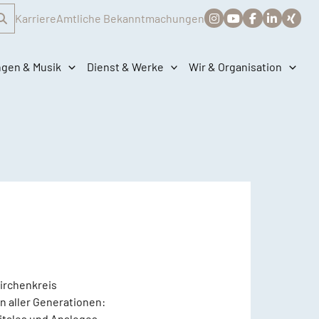
Karriere
Amtliche Bekanntmachungen
ngen & Musik
Dienst & Werke
Wir & Organisation
irchenkreis
n aller Generationen:
itales und Analoges.