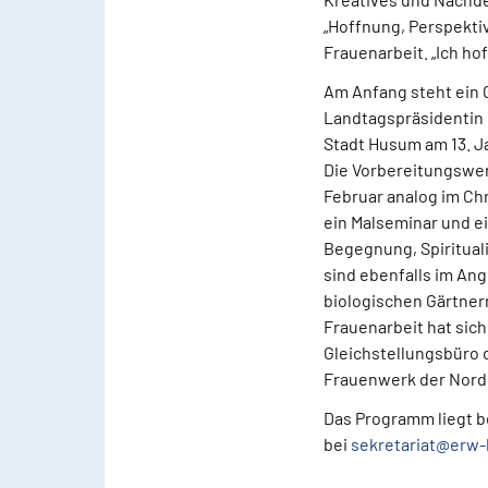
„Hoffnung, Perspektiv
Frauenarbeit. „Ich ho
Am Anfang steht ein 
Landtagspräsidentin 
Stadt Husum am 13. J
Die Vorbereitungswerk
Februar analog im Chr
ein Malseminar und 
Begegnung, Spiritual
sind ebenfalls im An
biologischen Gärtner
Frauenarbeit hat sich
Gleichstellungsbüro 
Frauenwerk der Nordki
Das Programm liegt b
bei
sekretariat@erw-