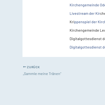
Kirchengemeinde Oden
Livestream der Kir
ch
Kri
ppenspiel der Ki
Kirchengemeinde Lec
Digitalgottesdienst
Digitalgottesdienst 
ZURÜCK
„Sammle meine Tränen“