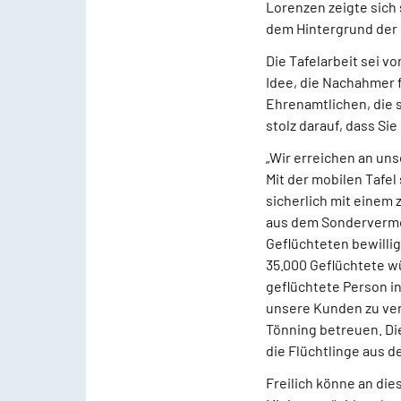
Lorenzen zeigte sich 
dem Hintergrund der l
Die Tafelarbeit sei v
Idee, die Nachahmer f
Ehrenamtlichen, die 
stolz darauf, dass Sie
„Wir erreichen an uns
Mit der mobilen Tafel
sicherlich mit einem
aus dem Sondervermög
Geflüchteten bewilli
35.000 Geflüchtete w
geflüchtete Person i
unsere Kunden zu ver
Tönning betreuen. Die
die Flüchtlinge aus d
Freilich könne an di