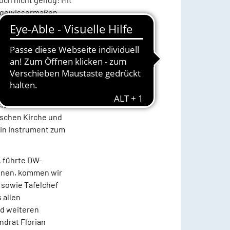
W gewissermaßen
 besondere Ereignis
r ist gleichzeitig
enden Versorger“ im
 Bevölkerungsteile,
zudem nur schwierig
 sieben Werke der
ischen Kirche und
 ein Instrument zum
, führte DW-
nnen, kommen wir
k sowie Tafelchef
 allen
d weiteren
ndrat Florian