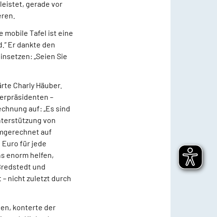
leistet, gerade vor
eren.
 mobile Tafel ist eine
d.“ Er dankte den
insetzen: „Seien Sie
ärte Charly Häuber.
terpräsidenten –
echnung auf: „Es sind
nterstützung von
Umgerechnet auf
 Euro für jede
ns enorm helfen,
 Bredstedt und
 – nicht zuletzt durch
en, konterte der