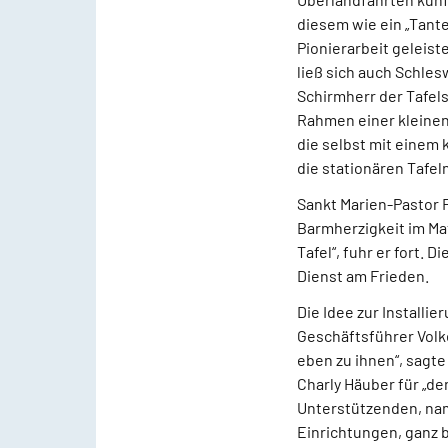
diesem wie ein „Tan
Pionierarbeit geleist
ließ sich auch Schles
Schirmherr der Tafel
Rahmen einer kleinen
die selbst mit einem
die stationären Tafe
Sankt Marien-Pastor 
Barmherzigkeit im Ma
Tafel“, fuhr er fort.
Dienst am Frieden.
Die Idee zur Installi
Geschäftsführer Vol
eben zu ihnen“, sagte
Charly Häuber für „de
Unterstützenden, na
Einrichtungen, ganz 