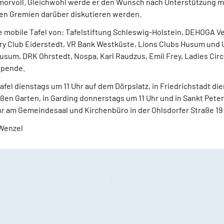
morvoll. Gleichwohl werde er den Wunsch nach Unterstützung m
en Gremien darüber diskutieren werden.
 mobile Tafel von: Tafelstiftung Schleswig-Holstein, DEHOGA V
ary Club Eiderstedt, VR Bank Westküste, Lions Clubs Husum und
usum, DRK Ohrstedt, Nospa, Karl Raudzus, Emil Frey, Ladies Ci
spende.
 Tafel dienstags um 11 Uhr auf dem Dörpslatz, in Friedrichstadt di
en Garten, in Garding donnerstags um 11 Uhr und in Sankt Peter
r am Gemeindesaal und Kirchenbüro in der Ohlsdorfer Straße 19 (
 Wenzel