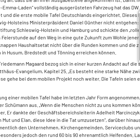
te-Emma-Laden“ vollständig ausgerüsteten Fahrzeug hat das D
et und die erste mobile Tafel Deutschlands eingerichtet. Dieses
wig-Holsteins Ministerpräsident Daniel Günther nicht entgehen: E
stiftung Schleswig-Holstein und Hamburg und schickte den „roll
 Feierstunde auf den Weg in eine gute Zukunft zum Wohle jener
 knappen Haushaltsetat nicht über die Runden kommen und die 
ln in Husum, Bredstedt und Tönning erreichen können.
Friedemann Magaard bezog sich in einer kurzen Andacht auf die
tthäus-Evangelium, Kapitel 25. „Es besteht eine starke Nähe zw
 Diese gehe bei dem mobilen Projekt noch weiter. Die Tafeln seien
erung einer mobilen Tafel habe im letzten Jahr Form angenommen
ker Schümann aus. „Wenn die Menschen nicht zu uns kommen kö
 er. Er dankte der Geschäftsbereichsleiterin Adelheit Marcinczy
n Mut und Elan, diese Idee in die Tat umzusetzen“, darüber hinaus
mentlich den Unternehmen, Kirchengemeinden, Serviceclubs un
besonders jedoch den rund 60 bis 90 ehrenamtlich Helfenden. La