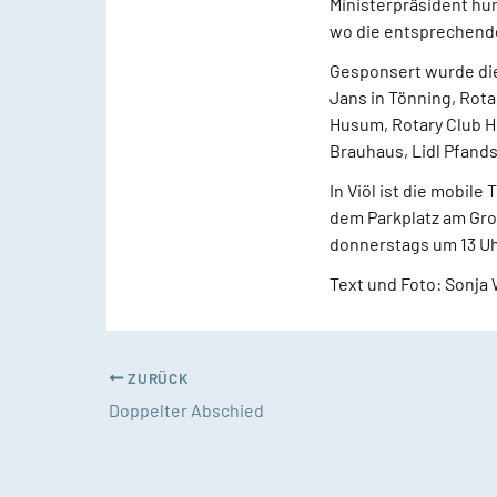
Ministerpräsident hu
wo die entsprechend
Gesponsert wurde die
Jans in Tönning, Rot
Husum, Rotary Club H
Brauhaus, Lidl Pfand
In Viöl ist die mobile
dem Parkplatz am Groß
donnerstags um 13 Uh
Text und Foto: Sonja
ZURÜCK
Doppelter Abschied