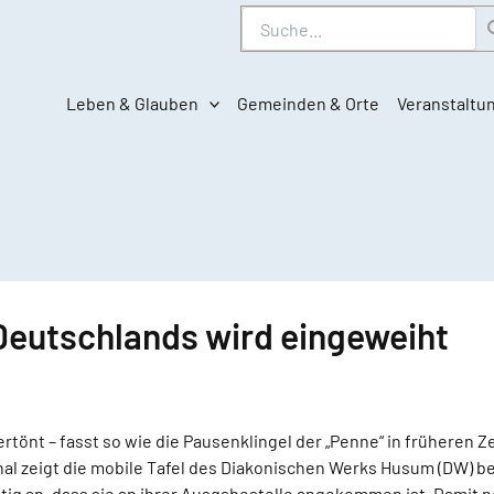
Suche
Leben & Glauben
Gemeinden & Orte
Veranstaltu
 Deutschlands wird eingeweiht
ertönt – fasst so wie die Pausenklingel der „Penne“ in früheren Z
al zeigt die mobile Tafel des Diakonischen Werks Husum (DW) be
ig an, dass sie an ihrer Ausgabestelle angekommen ist. Damit n