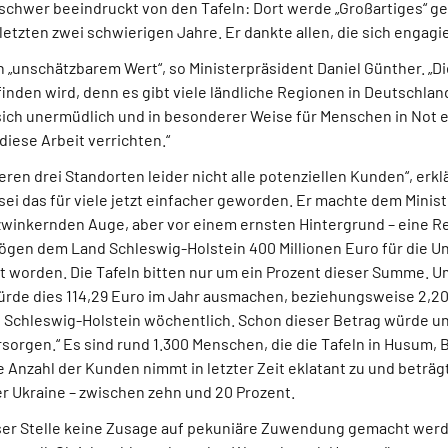
schwer beeindruckt von den Tafeln: Dort werde „Großartiges“ ge
etzten zwei schwierigen Jahre. Er dankte allen, die sich engagi
on „unschätzbarem Wert“, so Ministerpräsident Daniel Günther. „Die
inden wird, denn es gibt viele ländliche Regionen in Deutschlan
sich unermüdlich und in besonderer Weise für Menschen in Not e
 diese Arbeit verrichten.“
eren drei Standorten leider nicht alle potenziellen Kunden“, erkl
 sei das für viele jetzt einfacher geworden. Er machte dem Minis
 zwinkernden Auge, aber vor einem ernsten Hintergrund – eine R
en dem Land Schleswig-Holstein 400 Millionen Euro für die U
gt worden. Die Tafeln bitten nur um ein Prozent dieser Summe. 
ürde dies 114,29 Euro im Jahr ausmachen, beziehungsweise 2,20
n Schleswig-Holstein wöchentlich. Schon dieser Betrag würde u
sorgen.“ Es sind rund 1.300 Menschen, die die Tafeln in Husum,
 Anzahl der Kunden nimmt in letzter Zeit eklatant zu und beträgt
er Ukraine – zwischen zehn und 20 Prozent.
eser Stelle keine Zusage auf pekuniäre Zuwendung gemacht werd