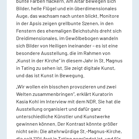
bunte Farben flackern. Am Altar bewegen sich
Bilder, helle Flügel und ein überdimensionales
Auge, das wachsam nach unten blickt. Monitore
in der Apsis zeigen grellbunte Szenen, in den
Fenstern des ehemaligen Beichstuhls dreht sich
Dreidimensionales, im Gewölbebogen wandeln
sich Bilder von Heiligen ineinander – es ist eine
besondere Ausstellung, die im Rahmen von
„Kunst in der Kirche“ in diesem Jahr in St. Magnus
in Tating zu sehen ist. Sie zeigt digitale Kunst,
und das ist Kunst in Bewegung.
„Wir wollen ein bisschen provozieren und zwei
Welten zusammenbringen“, erklärt Kuratorin
Kasia Kohl im Interview mit dem NDR. Sie hat die
Ausstellung organisiert und dafür ganz
unterschiedliche Künstler und Kunstwerke
gewinnen können. Der Kontrast könnte größer
nicht sein: Die altehrwürdige St.-Magnus-Kirche,
die seit 1104 fest in Tating gegründet ist, und für