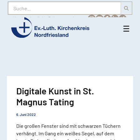
Suche
Karriere
Amtliche Bekanntmachungen
☰
Men
Ev.-
öff
Luth.
Kirchenkreis
Nordfriesland
Digitale Kunst in St.
Magnus Tating
6. Juni 2022
Die großen Fenster sind mit schwarzen Tüchern
verhängt. Im Gang ein weißes Segel, auf dem