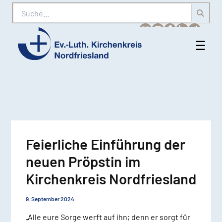
Suche
Karriere
Amtliche Bekanntmachungen
☰
Men
Ev.-
öff
Luth.
Kirchenkreis
Nordfriesland
Feierliche Einführung der
neuen Pröpstin im
Kirchenkreis Nordfriesland
9. September 2024
„Alle eure Sorge werft auf ihn; denn er sorgt für