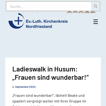
Suche
Karriere
Amtliche Bekanntmachungen
☰
Men
Ev.-
öff
Luth.
Kirchenkreis
Nordfriesland
Ladieswalk in Husum:
„Frauen sind wunderbar!“
4. September 2024
„Frauen sind wunderbar!“, lächelt Beate und
spaziert vergnügt weiter mit ihrer Gruppe im