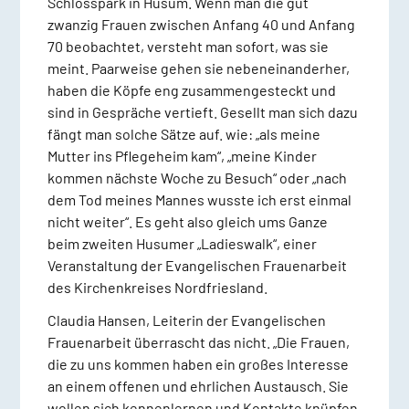
Schlosspark in Husum. Wenn man die gut
zwanzig Frauen zwischen Anfang 40 und Anfang
70 beobachtet, versteht man sofort, was sie
meint. Paarweise gehen sie nebeneinanderher,
haben die Köpfe eng zusammengesteckt und
sind in Gespräche vertieft. Gesellt man sich dazu
fängt man solche Sätze auf. wie: „als meine
Mutter ins Pflegeheim kam“, „meine Kinder
kommen nächste Woche zu Besuch“ oder „nach
dem Tod meines Mannes wusste ich erst einmal
nicht weiter“. Es geht also gleich ums Ganze
beim zweiten Husumer „Ladieswalk“, einer
Veranstaltung der Evangelischen Frauenarbeit
des Kirchenkreises Nordfriesland.
Claudia Hansen, Leiterin der Evangelischen
Frauenarbeit überrascht das nicht. „Die Frauen,
die zu uns kommen haben ein großes Interesse
an einem offenen und ehrlichen Austausch. Sie
wollen sich kennenlernen und Kontakte knüpfen