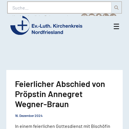
Suche
Karriere
Amtliche Bekanntmachungen
☰
Men
Ev.-
öff
Luth.
Kirchenkreis
Nordfriesland
Feierlicher Abschied von
Pröpstin Annegret
Wegner-Braun
16. Dezember 2024
In einem feierlichen Gottesdienst mit Bischöfin