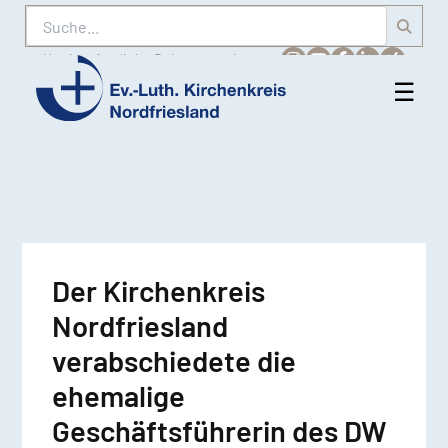
Suche
Karriere
Amtliche Bekanntmachungen
☰
Men
Ev.-
öff
Luth.
Kirchenkreis
Nordfriesland
Der Kirchenkreis
Nordfriesland
verabschiedete die
ehemalige
Geschäftsführerin des DW